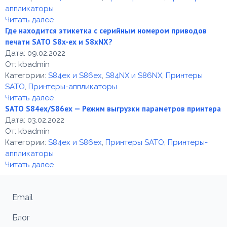
аппликаторы
Читать далее
Где находится этикетка с серийным номером приводов
печати SATO S8x-ex и S8xNX?
Дата:
09.02.2022
От:
kbadmin
Категории:
S84ex и S86ex
,
S84NX и S86NX
,
Принтеры
SATO
,
Принтеры-аппликаторы
Читать далее
SATO S84ex/S86ex — Режим выгрузки параметров принтера
Дата:
03.02.2022
От:
kbadmin
Категории:
S84ex и S86ex
,
Принтеры SATO
,
Принтеры-
аппликаторы
Читать далее
Email
Блог