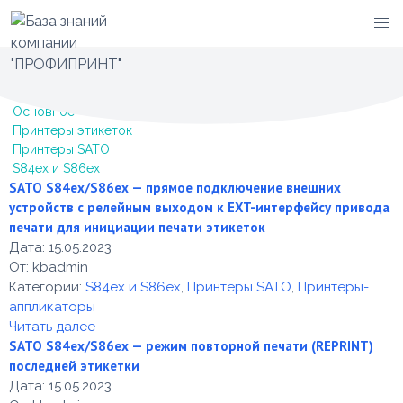
Перейти
Категория -
S84ex и S86ex
к
содержимому
Основное
Принтеры этикеток
Принтеры SATO
S84ex и S86ex
SATO S84ex/S86ex — прямое подключение внешних
устройств с релейным выходом к EXT-интерфейсу привода
печати для инициации печати этикеток
Дата:
15.05.2023
От:
kbadmin
Категории:
S84ex и S86ex
,
Принтеры SATO
,
Принтеры-
аппликаторы
Читать далее
SATO S84ex/S86ex — режим повторной печати (REPRINT)
последней этикетки
Дата:
15.05.2023