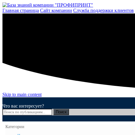
Перейти
к
Главная страница
Сайт компании
Служба поддержки клиентов
содержимому
Skip to main content
Что вас интересует?
Поиск
Категории