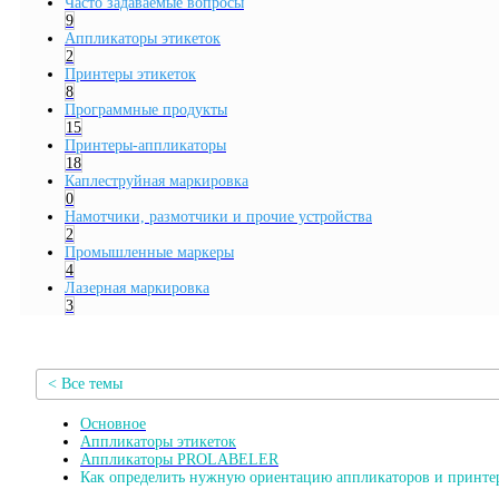
Часто задаваемые вопросы
9
Аппликаторы этикеток
2
Принтеры этикеток
8
Программные продукты
15
Принтеры-аппликаторы
18
Каплеструйная маркировка
0
Намотчики, размотчики и прочие устройства
2
Промышленные маркеры
4
Лазерная маркировка
3
< Все темы
Основное
Аппликаторы этикеток
Аппликаторы PROLABELER
Как определить нужную ориентацию аппликаторов и прин