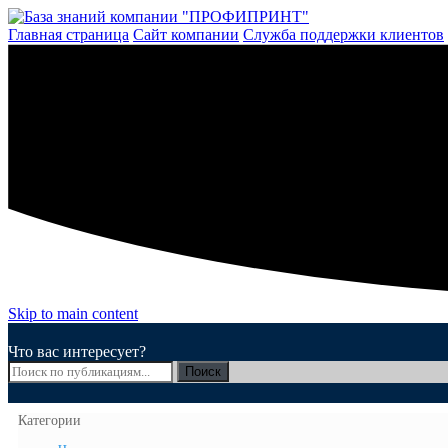
Перейти
к
Главная страница
Сайт компании
Служба поддержки клиентов
содержимому
Skip to main content
Что вас интересует?
Поиск
Категории