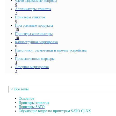
Часто задаваемые вопросы
9
Аппликаторы этикеток
2
Принтеры этикеток
8
Программные продукты
15
Принтеры-аппликаторы
18
Каплеструйная маркировка
0
Намотчики, размотчики и прочие устройства
2
Промышленные маркеры
4
Лазерная маркировка
3
< Все темы
Основное
Принтеры этикеток
Принтеры SATO
Обучающие видео по принтерам SATO CLNX