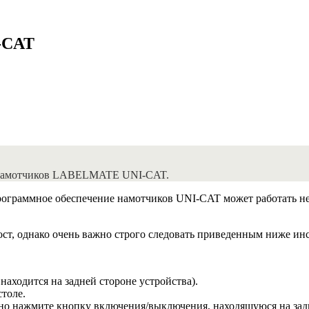
-CAT
а намотчиков LABELMATE UNI-CAT.
 программное обеспечение намотчиков UNI-CAT может работать н
ст, однако очень важно строго следовать приведенным ниже ин
ходится на задней стороне устройства).
столе.
но нажмите кнопку включения/выключения, находящуюся на зад