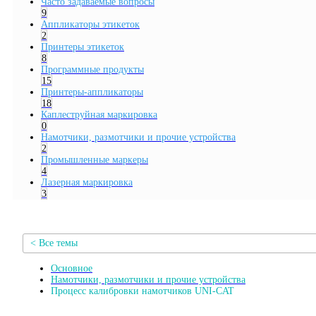
Часто задаваемые вопросы
9
Аппликаторы этикеток
2
Принтеры этикеток
8
Программные продукты
15
Принтеры-аппликаторы
18
Каплеструйная маркировка
0
Намотчики, размотчики и прочие устройства
2
Промышленные маркеры
4
Лазерная маркировка
3
< Все темы
Основное
Намотчики, размотчики и прочие устройства
Процесс калибровки намотчиков UNI-CAT