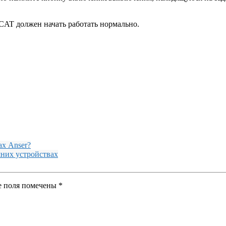
CAT должен начать работать нормально.
х Anser?
шних устройствах
ые поля помечены
*