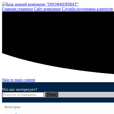
Перейти
к
Главная страница
Сайт компании
Служба поддержки клиентов
содержимому
Skip to main content
Что вас интересует?
Поиск
Категории