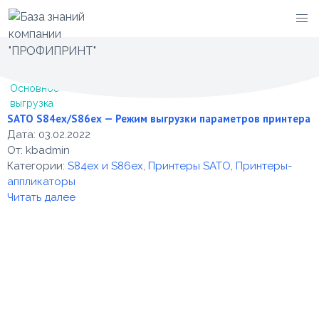
Перейти
Категория -
выгрузка
к
содержимому
Основное
выгрузка
SATO S84ex/S86ex — Режим выгрузки параметров принтера
Дата:
03.02.2022
От:
kbadmin
Категории:
S84ex и S86ex
,
Принтеры SATO
,
Принтеры-
аппликаторы
Читать далее