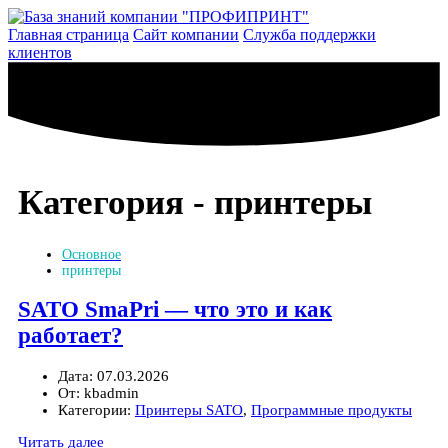
Перейти
к
Главная страница
Сайт компании
Служба поддержки
содержимому
клиентов
Категория -
принтеры
Основное
принтеры
SATO SmaPri — что это и как
работает?
Дата:
07.03.2026
От:
kbadmin
Категории:
Принтеры SATO
,
Программные продукты
Читать далее