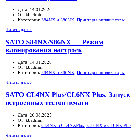
Дата:
14.01.2026
От:
kbadmin
Категории:
S84NX и S86NX
,
Принтеры-аппликаторы
Читать далее
SATO S84NX/S86NX — Режим
клонирования настроек
Дата:
14.01.2026
От:
kbadmin
Категории:
S84NX и S86NX
,
Принтеры-аппликаторы
Читать далее
SATO CL4NX Plus/CL6NX Plus. Запуск
встроенных тестов печати
Дата:
26.08.2025
От:
kbadmin
Категории:
CL4NX и CL4NXPlus | CL6NX и CL6NX Plus
Читать далее